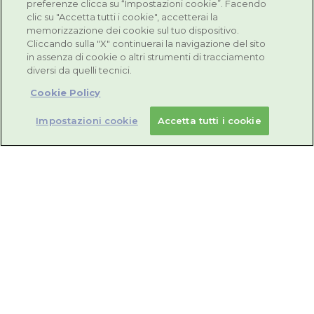
preferenze clicca su “Impostazioni cookie”. Facendo
clic su "Accetta tutti i cookie", accetterai la
supporto alla risposta immunitaria del
memorizzazione dei cookie sul tuo dispositivo.
nostro organismo. La vitamina E protegge
Cliccando sulla "X" continuerai la navigazione del sito
le cellule dai radicali liberi.
in assenza di cookie o altri strumenti di tracciamento
diversi da quelli tecnici.
Rimedi naturali contro i
Cookie Policy
sintomi dell’influenza
Impostazioni cookie
Accetta tutti i cookie
Esistono anche alcuni
rimedi naturali contro
l’influenza
, rinominati talvolta “rimedi della
nonna” ma non per questo meno efficaci:
Suffumigi con oli essenziali: un toccasana
per sciogliere il muco e liberare, seppur
momentaneamente, le alte vie respiratorie.
I suffumigi, conosciuti meglio come
fumenti, sfruttano il vapore derivante
dall’acqua bollente dove sono stati infusi oli
essenziali o erbe medicinali. Tramite la