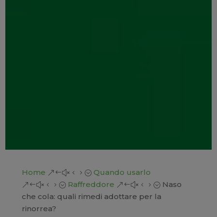
Home
Quando usarlo
&#x45;
Raffreddore
Naso
&#x45;
&#x45;
che cola: quali rimedi adottare per la
rinorrea?