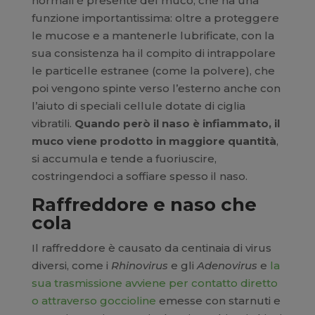
normali è presente del muco, che ha una
funzione importantissima: oltre a proteggere
le mucose e a mantenerle lubrificate, con la
sua consistenza ha il compito di intrappolare
le particelle estranee (come la polvere), che
poi vengono spinte verso l’esterno anche con
l’aiuto di speciali cellule dotate di ciglia
vibratili.
Quando però il naso è infiammato, il
muco viene prodotto in maggiore quantità
,
si accumula e tende a fuoriuscire,
costringendoci a soffiare spesso il naso.
Raffreddore e naso che
cola
Il raffreddore è causato da centinaia di virus
diversi, come i
Rhinovirus
e gli
Adenovirus
e
la
sua trasmissione avviene per contatto diretto
o attraverso goccioline
emesse con starnuti e