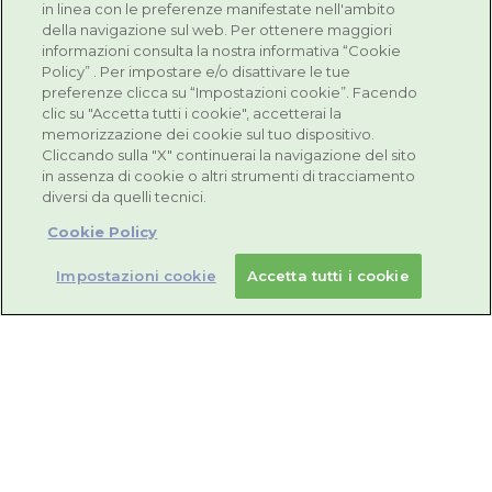
in linea con le preferenze manifestate nell'ambito
compresse effervescenti da sciogliere in acqua
della navigazione sul web. Per ottenere maggiori
informazioni consulta la nostra informativa “Cookie
Resvis Forte XR bustine orosolubili è senza
Policy” . Per impostare e/o disattivare le tue
glutine. Resvis Forte XR compresse effervescenti
preferenze clicca su “Impostazioni cookie”. Facendo
è senza glutine, senza lattosio, senza zuccheri.
clic su "Accetta tutti i cookie", accetterai la
memorizzazione dei cookie sul tuo dispositivo.
Cliccando sulla "X" continuerai la navigazione del sito
in assenza di cookie o altri strumenti di tracciamento
SCOPRI RESVIS FORTE XR
diversi da quelli tecnici.
Cookie Policy
Impostazioni cookie
Accetta tutti i cookie