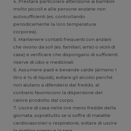
Prestare particolare attenzione ai bambini
molto piccoli e alle persone anziane non
autosufficienti (es. controllando
periodicamente la loro temperatura
corporea).
Mantenere contatti frequenti con anziani
che vivono da soli (es. familiari, amici o vicini di
casa) e verificare che dispongano di sufficienti
riserve di cibo e medicinali.
Assumere pasti e bevande calde (almeno 1
litro e ½ di liquidi), evitare gli alcolici perché
non aiutano a difendersi dal freddo, al
contrario favoriscono la dispersione del
calore prodotto dal corpo.
Uscire di casa nelle ore meno fredde della
giornata, soprattutto se si soffre di malattie
cardiovascolari o respiratorie, evitare di uscire
la mattina presto e la sera.