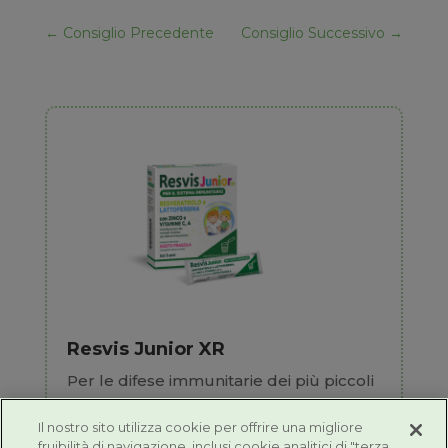
←
Consiglio Precedente
Consiglio Successivo
→
Resvis Junior XR
Per le difese immunitarie dei più piccoli
Il nostro sito utilizza cookie per offrire una migliore
fruibilità di navigazione, inclusi cookie analitici di "terza