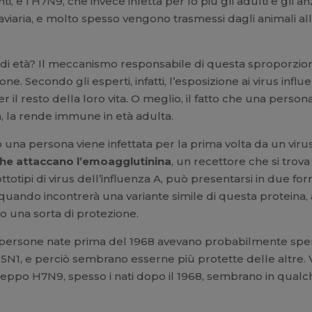
, e l’H7N9, che invece infetta per lo più gli adulti e gli a
e aviaria, e molto spesso vengono trasmessi dagli animali 
 di età? Il meccanismo responsabile di questa sproporzio
. Secondo gli esperti, infatti, l’esposizione ai virus influ
r il resto della loro vita. O meglio, il fatto che una person
ta, la rende immune in età adulta.
o una persona viene infettata per la prima volta da un virus
che attaccano l’emoagglutinina
, un recettore che si trova
ttotipi di virus dell’influenza A, può presentarsi in due f
 quando incontrerà una variante simile di questa proteina,
o una sorta di protezione.
 le persone nate prima del 1968 avevano probabilmente spe
5N1, e perciò sembrano esserne più protette delle altre. V
l ceppo H7N9, spesso i nati dopo il 1968, sembrano in qua