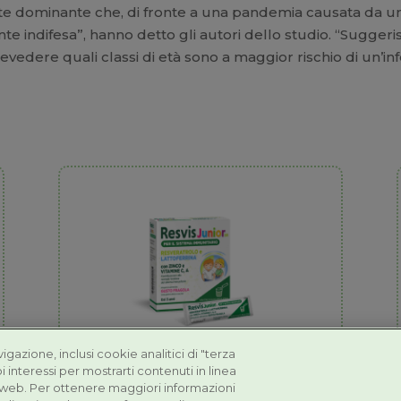
mente dominante che, di fronte a una pandemia causata da 
ndifesa”, hanno detto gli autori dello studio. “Suggeris
edere quali classi di età sono a maggior rischio di un’in
avigazione, inclusi cookie analitici di "terza
i interessi per mostrarti contenuti in linea
Resvis Junior XR
 web. Per ottenere maggiori informazioni