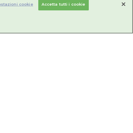
stazioni cookie
Accetta tutti i cookie
Resvis Fluid XR
In caso di tosse grassa
Vai alla Mappa