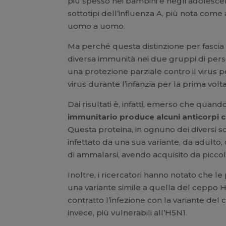
più spesso nei bambini e negli adolescenti
sottotipi dell’influenza A, più nota com
uomo a uomo.
Ma perché questa distinzione per fascia
diversa immunità nei due gruppi di persone
una protezione parziale contro il virus pe
virus durante l’infanzia per la prima vol
Dai risultati è, infatti, emerso che quand
immunitario
produce alcuni anticorpi 
Questa proteina, in ognuno dei diversi so
infettato da una sua variante, da adulto,
di ammalarsi, avendo acquisito da piccol
Inoltre, i ricercatori hanno notato che
una variante simile a quella del ceppo H
contratto l’infezione con la variante de
invece, più vulnerabili all’H5N1.