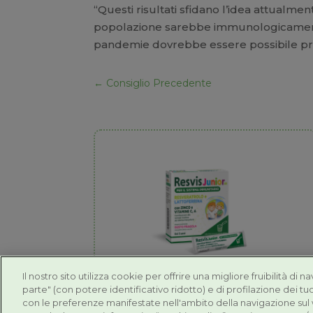
“Questi risultati sfidano l’idea attual
popolazione sarebbe immunologicamente i
pandemie dovrebbe essere possibile prev
←
Consiglio Precedente
Il nostro sito utilizza cookie per offrire una migliore fruibilità di n
parte" (con potere identificativo ridotto) e di profilazione dei tuo
Resvis Junior XR
con le preferenze manifestate nell'ambito della navigazione sul