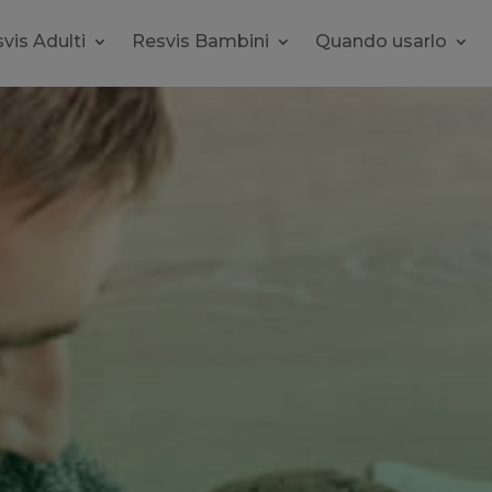
vis Adulti
Resvis Bambini
Quando usarlo