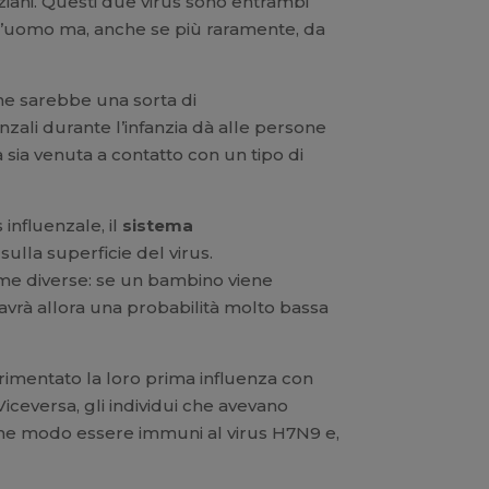
nziani. Questi due virus sono entrambi
all’uomo ma, anche se più raramente, da
ne sarebbe una sorta di
enzali durante l’infanzia dà alle persone
a sia venuta a contatto con un tipo di
 influenzale, il
sistema
 sulla superficie del virus.
orme diverse: se un bambino viene
 avrà allora una probabilità molto bassa
rimentato la loro prima influenza con
iceversa, gli individui che avevano
lche modo essere immuni al virus H7N9 e,