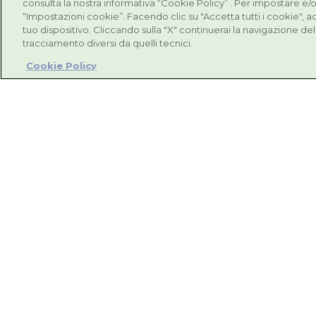
consulta la nostra informativa “Cookie Policy” . Per impostare e/o
Per le difese immunitarie dei più
“Impostazioni cookie”. Facendo clic su "Accetta tutti i cookie", 
piccoli
tuo dispositivo. Cliccando sulla "X" continuerai la navigazione del 
tracciamento diversi da quelli tecnici.
Cookie Policy

Trova il rivenditor