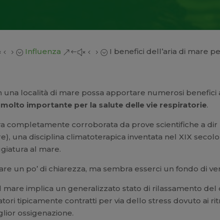
Influenza
I benefici dell’aria di mare pe
x45;
&#x45;
na località di mare possa apportare numerosi benefici al
 molto importante per la salute delle vie respiratorie
.
ra completamente corroborata da prove scientifiche a dir l
), una disciplina climatoterapica inventata nel XIX secolo 
giatura al mare.
fare un po’ di chiarezza, ma sembra esserci un fondo di ver
l mare implica un generalizzato stato di rilassamento del 
tori tipicamente contratti per via dello stress dovuto ai ritm
glior ossigenazione.