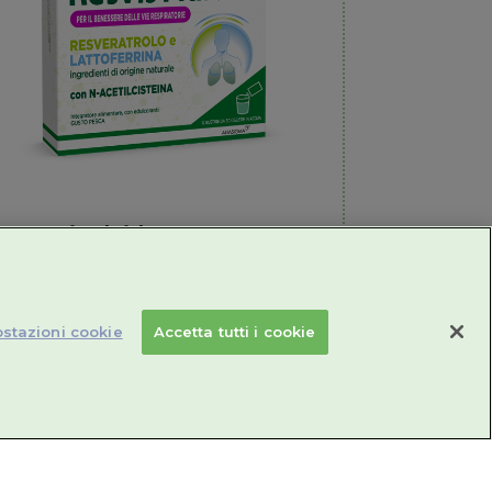
Resvis Fluid XR
In caso di tosse grassa
stazioni cookie
Accetta tutti i cookie