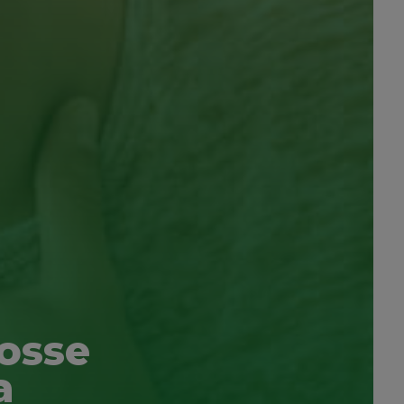
tosse
a