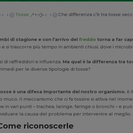
Tosse
Che differenza c’è tra tosse sec
x45;
&#x45;
mbi di stagione e con l’arrivo del
freddo
torna a far cap
si trascorre più tempo in ambienti chiusi, dove i microbi 
i di raffreddori e influenza.
Ma qual è la differenza tra t
 rimedi per le diverse tipologie di tosse?
 tosse è una difesa importante del nostro organismo
, è
o muco. Il meccanismo che ci fa tossire si attiva nel moment
 in vari punti – trachea, laringe, faringe o bronchi – e p
dividuare la causa del problema per intervenire al meglio.
 Come riconoscerle