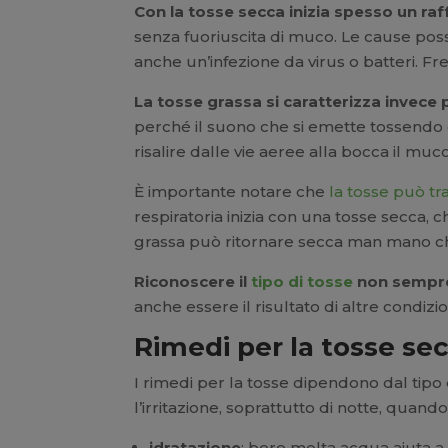
Con la tosse secca inizia spesso un ra
senza fuoriuscita di muco. Le cause poss
anche un’infezione da virus o batteri. F
La tosse grassa si caratterizza invece 
perché il suono che si emette tossendo è
risalire dalle vie aeree alla bocca il muc
È importante notare che
la tosse può tr
respiratoria inizia con una tosse secca, c
grassa può ritornare secca man mano che
Riconoscere il
tipo di tosse
non sempre
anche essere il risultato di altre condi
Rimedi per la tosse se
I rimedi per la tosse dipendono dal tipo 
l’irritazione, soprattutto di notte, quand
idratazione
: bere molta acqua aiuta a 