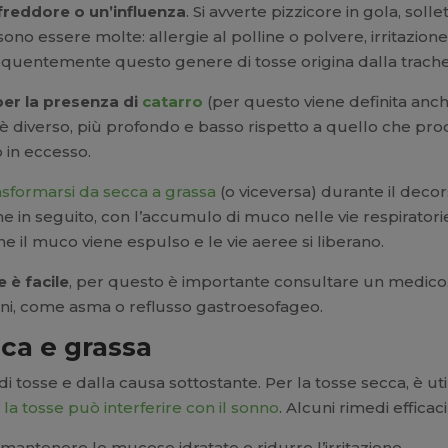
ffreddore o un’influenza
. Si avverte pizzicore in gola, soll
ono essere molte: allergie al polline o polvere, irritazio
requentemente questo genere di tosse origina dalla trachea
per la presenza di
catarro
(per questo viene definita anch
 diverso, più profondo e basso rispetto a quello che prod
o in eccesso.
asformarsi da secca a grassa
(o viceversa) durante il decor
he in seguito, con l’accumulo di muco nelle vie respiratorie
 il muco viene espulso e le vie aeree si liberano.
 è facile
, per questo è importante consultare un medico. 
zioni, come asma o reflusso gastroesofageo.
cca e grassa
di tosse e dalla causa sottostante. Per la tosse secca, è ut
o
la tosse può interferire con il sonno
. Alcuni rimedi effica
mantenere le mucose idratate e ridurre l’irritazione.