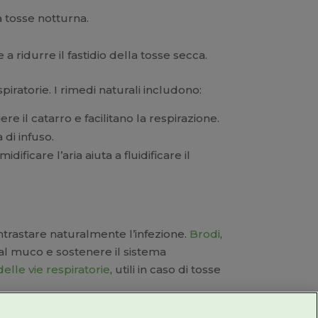
a tosse notturna.
a ridurre il fastidio della tosse secca.
espiratorie. I rimedi naturali includono:
ere il catarro e facilitano la respirazione.
 di infuso.
ficare l’aria aiuta a fluidificare il
trastare naturalmente l’infezione.
Brodi
,
dal muco e sostenere il sistema
delle vie respiratorie
, utili in caso di tosse