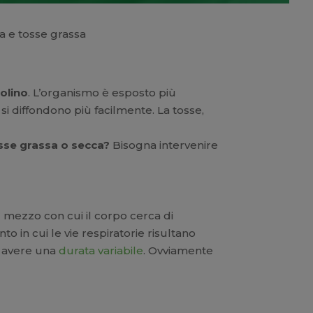
ca e tosse grassa
olino
. L’organismo è esposto più
si diffondono più facilmente. La tosse,
osse grassa o secca?
Bisogna intervenire
 il mezzo con cui il corpo cerca di
o in cui le vie respiratorie risultano
uò avere una
durata variabile
. Ovviamente