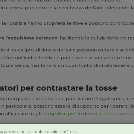
e in camera può ridurre la secchezza dell’aria, alleviando l
la liquirizia hanno proprietà lenitive e possono contribuire 
ire l’espulsione del muco
, facilitando la pulizia delle vie r
ale di eucalipto, di timo o del sale possono aiutare a sciogli
ietà emollienti e lenitive e può essere assunta sotto forma
tosse secca, mantenere un buon livello di idratazione e umidi
tori per contrastare la tosse
za, una giusta
alimentazione
può aiutare l’organismo a con
, in particolare, possono essere di supporto per liberarsi 
no affiancare degli
integratori per le difese e il benessere 
avigazione, inclusi cookie analitici di "terza