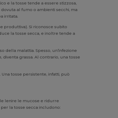
etico e la tosse tende a essere stizzosa,
ne dovuta al fumo o ambienti secchi, ma
 irritata.
e produttiva). Si riconosce subito
uce la tosse secca, e inoltre tende a
so della malattia. Spesso, un’infezione
, diventa grassa. Al contrario, una tosse
Una tosse persistente, infatti, può
ile lenire le mucose e ridurre
ci per la tosse secca includono: