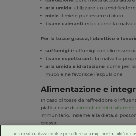
aria umida
: utilizzare un umidificator
miele
: il miele può essere d’aiuto.
tisane calmanti
: erbe come la malva e 
Per la tosse grassa, l’obiettivo è favor
suffumigi
: i suffumigi con olio essenzi
tisane espettoranti
: la malva ha propr
aria umida e idratazione
: come per la 
muco e ne favorisce l’espulsione.
Alimentazione e integra
In caso di tosse da raffreddore o influen
piatti a base di
alimenti ricchi di vitamine
immunitario. Insieme alla dieta, si posso
grassa.
Il nostro sito utilizza cookie per offrire una migliore fruibilità di n